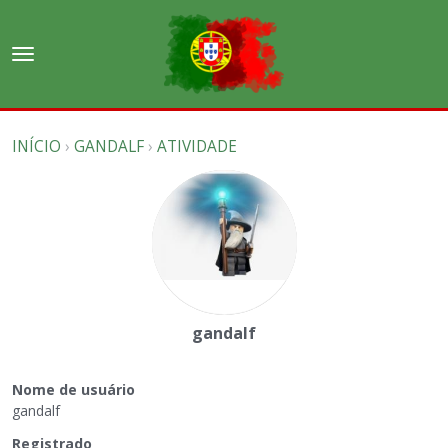
t
o
×
Entrar
·
Registrar-se
g
g
Salas de discussão
INÍCIO
›
GANDALF
›
ATIVIDADE
l
e
Discussões
m
e
Atividade
n
u
gandalf
Nome de usuário
gandalf
Registrado