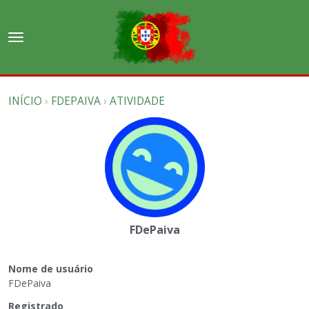
t
o
×
Entrar
·
Registrar-se
g
g
Salas de discussão
INÍCIO
›
FDEPAIVA
›
ATIVIDADE
l
e
Discussões
m
e
Atividade
n
u
FDePaiva
Nome de usuário
FDePaiva
Registrado